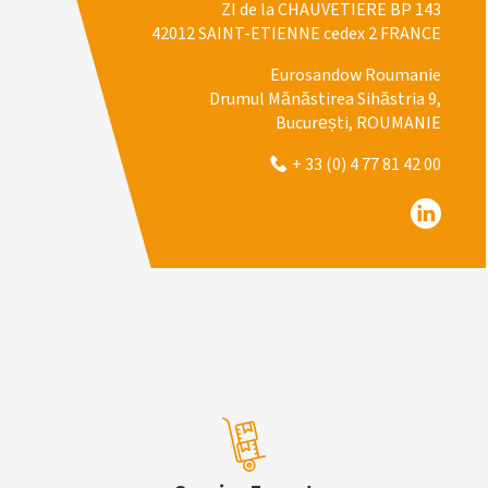
ZI de la CHAUVETIERE BP 143
42012 SAINT-ETIENNE cedex 2 FRANCE
Eurosandow Roumanie
Drumul Mănăstirea Sihăstria 9,
București, ROUMANIE
+ 33 (0) 4 77 81 42 00