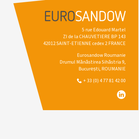
5 rue Edouard Martel
ZI de la CHAUVETIERE BP 143
42012 SAINT-ETIENNE cedex 2 FRANCE
Eurosandow Roumanie
Drumul Mănăstirea Sihăstria 9,
București, ROUMANIE
+ 33 (0) 4 77 81 42 00