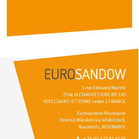
5 rue Edouard Martel
ZI de la CHAUVETIERE BP 143
42012 SAINT-ETIENNE cedex 2 FRANCE
Eurosandow Roumanie
Drumul Mănăstirea Sihăstria 9,
București, ROUMANIE
+ 33 (0) 4 77 81 42 00