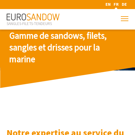
EN
FR
DE
SANGLES-FILETS-TENDEURS
Gamme de sandows, filets,
sangles et drisses pour la
marine
Notre expertise au service du