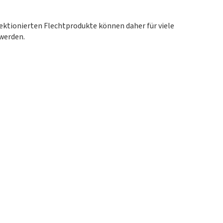
ektionierten Flechtprodukte können daher für viele
werden.
MARINE
Eurosandow hat eine Reihe von technischen Produkten