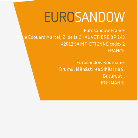
Eurosandow France
5 rue Edouard Martel, ZI de la CHAUVETIERE BP 143
42012 SAINT-ETIENNE cedex 2
FRANCE
Eurosandow Roumanie
Drumul Mănăstirea Sihăstria 9,
București,
ROUMANIE