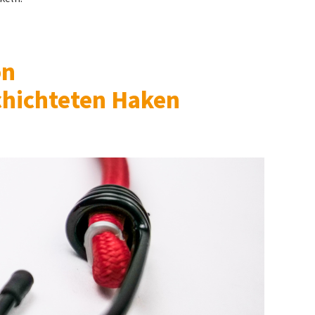
on
chichteten
Haken