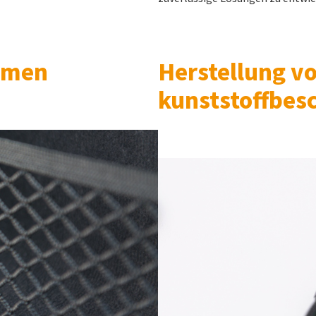
hmen
Herstellung v
kunststoffbes