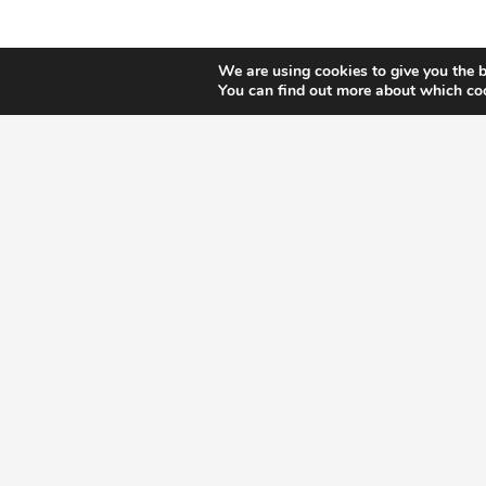
We are using cookies to give you the b
You can find out more about which coo
Entdecken Sie unseren Katalog
Sehen Sie sich 
Katalog an
KATALOG ANSEHEN