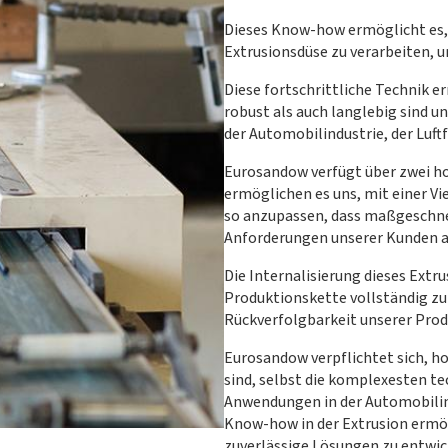
Dieses Know-how ermöglicht es, 
Extrusionsdüse zu verarbeiten, 
Diese fortschrittliche Technik e
robust als auch langlebig sind 
der Automobilindustrie, der Luft
Eurosandow verfügt über zwei h
ermöglichen es uns, mit einer Vi
so anzupassen, dass maßgeschnei
Anforderungen unserer Kunden a
Die Internalisierung dieses Extr
Produktionskette vollständig zu 
Rückverfolgbarkeit unserer Prod
Eurosandow verpflichtet sich, h
sind, selbst die komplexesten t
Anwendungen in der Automobilind
Know-how in der Extrusion ermö
zuverlässige Lösungen zu entwic