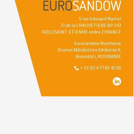
5 rue Edouard Martel
ZI de la CHAUVETIERE BP 143
42012 SAINT-ETIENNE cedex 2 FRANCE
Eurosandow Roumanie
Drumul Mănăstirea Sihăstria 9,
București, ROUMANIE
+ 33 (0) 4 77 81 42 00