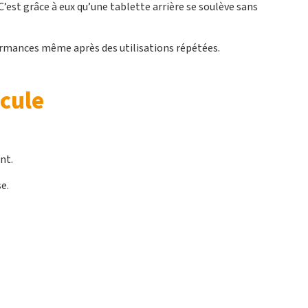
est grâce à eux qu’une tablette arrière se soulève sans
formances même après des utilisations répétées.
icule
nt.
e.
rdons de fixation et tendeurs pour filets
de rangement
 de la tablette dans la bonne position.
 de rupture.