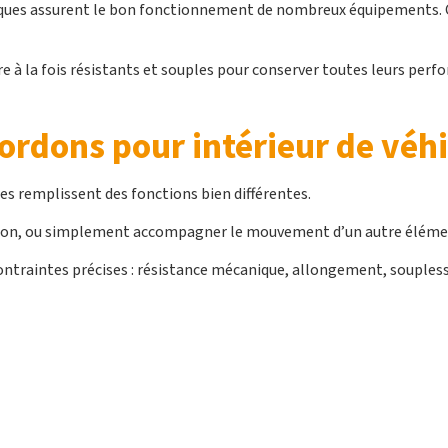
iques assurent le bon fonctionnement de nombreux équipements. C’
re à la fois résistants et souples pour conserver toutes leurs per
cordons pour intérieur de véh
ues remplissent des fonctions bien différentes.
sion, ou simplement accompagner le mouvement d’un autre éléme
ontraintes précises : résistance mécanique, allongement, soupless
teurs
Les cordons de stringage pour sièges
Les co
automobiles
te au hayon du coffre de la voiture.
rent un mouvement fluide et régulier, tout en assurant le maintien
pour supporter des cycles répétés sans perte de tension ni risque