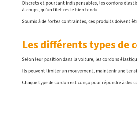
Discrets et pourtant indispensables, les cordons élast
à-coups, qu’un filet reste bien tendu.
Soumis à de fortes contraintes, ces produits doivent êt
Les différents types de 
Selon leur position dans la voiture, les cordons élastiq
Ils peuvent limiter un mouvement, maintenir une ten
Chaque type de cordon est conçu pour répondre à des c
Les cordons de tablette arrière et limi
de débattement
Les cordons permettent de relier la tablet
À chaque ouverture ou fermeture, ils assu
Ces limiteurs de débattement sont conçus 