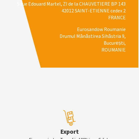
5 rue Edouard Martel, ZI de la CHAUVETIERE BP 143
42012 SAINT-ETIENNE cedex 2
FRANCE
Eurosandow Roumanie
Drumul Mănăstirea Sihăstria 9,
București,
ROUMANIE
Export