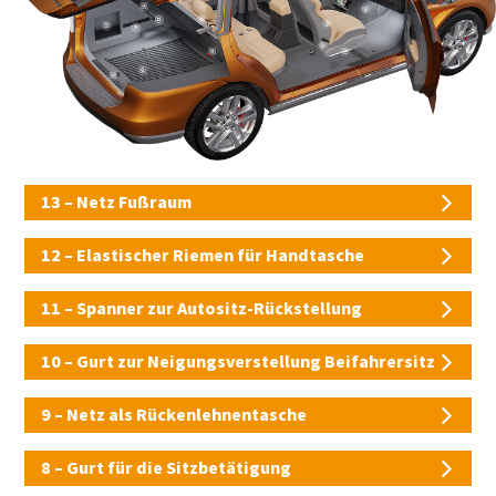
13 – Netz Fußraum
12 – Elastischer Riemen für Handtasche
11 – Spanner zur Autositz-Rückstellung
10 – Gurt zur Neigungsverstellung Beifahrersitz
9 – Netz als Rückenlehnentasche
8 – Gurt für die Sitzbetätigung