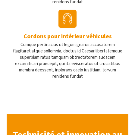
renidens fundat
Cordons pour intérieur véhicules
Cumque pertinacius ut legum gnarus accusatorem
flagitaret atque sollemnia, doctus id Caesar libertatemque
superbiam ratus tamquam obtrectatorem audacem
excarnificari praecepit, qui ita evisceratus ut cruciatibus
membra deessent, inplorans caelo iustitiam, torvum
renidens fundat
Technicité et innovation au