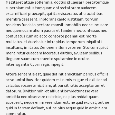
flagitaret atque sollemnia, doctus id Caesar libertatemque
superbiam ratus tamquam obtrectatorem audacem
excarnificari praecepit, qui ita evisceratus ut cruciatibus
membra deessent, inplorans caelo iustitiam, torvum
renidens fundato pectore mansit inmobilis nec se incusare
nec quemquam alium passus et tandem nec confessus nec
confutatus cum abiecto consorte poenali est morte
multatus. et ducebatur intrepidus temporum iniquitati
insultans, imitatus Zenonem illum veterem Stoicum qui ut
mentiretur quaedam laceratus diutius, avulsam sedibus
linguam suam cum cruento sputamine in oculos
interrogantis Cyprii regis inpegit.
Altera sententia est, quae definit amicitiam paribus officiis
ac voluntatibus. Hoc quidem est nimis exigue et exiliter ad
calculos vocare amicitiam, ut par sit ratio acceptorum et
datorum. Divitior mihi et affluentior videtur esse vera
amicitia nec observare restricte, ne plus reddat quam
acceperit; neque enim verendum est, ne quid excidat, aut ne
quid in terram defluat, aut ne plus aequo quid in amicitiam
congeratur.