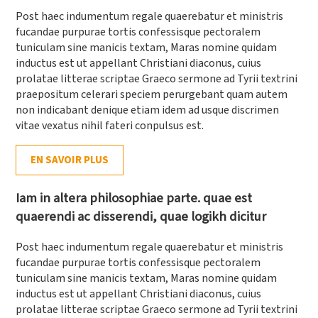
Post haec indumentum regale quaerebatur et ministris
fucandae purpurae tortis confessisque pectoralem
tuniculam sine manicis textam, Maras nomine quidam
inductus est ut appellant Christiani diaconus, cuius
prolatae litterae scriptae Graeco sermone ad Tyrii textrini
praepositum celerari speciem perurgebant quam autem
non indicabant denique etiam idem ad usque discrimen
vitae vexatus nihil fateri conpulsus est.
EN SAVOIR PLUS
Iam in altera philosophiae parte. quae est
quaerendi ac disserendi, quae logikh dicitur
Post haec indumentum regale quaerebatur et ministris
fucandae purpurae tortis confessisque pectoralem
tuniculam sine manicis textam, Maras nomine quidam
inductus est ut appellant Christiani diaconus, cuius
prolatae litterae scriptae Graeco sermone ad Tyrii textrini