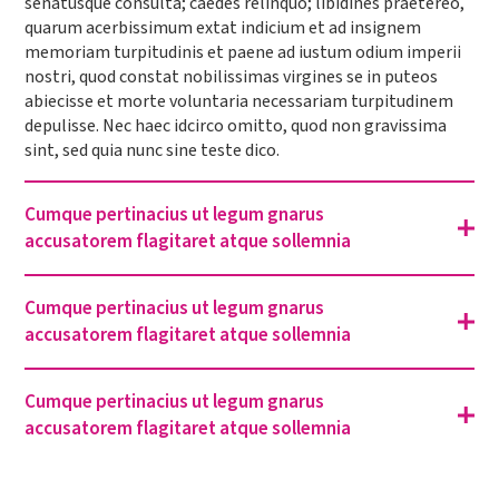
senatusque consulta; caedes relinquo; libidines praetereo,
quarum acerbissimum extat indicium et ad insignem
memoriam turpitudinis et paene ad iustum odium imperii
nostri, quod constat nobilissimas virgines se in puteos
abiecisse et morte voluntaria necessariam turpitudinem
depulisse. Nec haec idcirco omitto, quod non gravissima
sint, sed quia nunc sine teste dico.
Cumque pertinacius ut legum gnarus
accusatorem flagitaret atque sollemnia
Cumque pertinacius ut legum gnarus
accusatorem flagitaret atque sollemnia
Cumque pertinacius ut legum gnarus
accusatorem flagitaret atque sollemnia