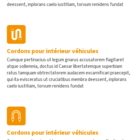
deessent, inplorans caelo iustitiam, torvum renidens fundat
Cordons pour intérieur véhicules
Cumque pertinacius ut legum gnarus accusatorem flagitaret
atque sollemnia, doctus id Caesar libertatemque superbiam
ratus tamquam obtrectatorem audacem excarnificari praecepit,
qui ita evisceratus ut cruciatibus membra deessent, inplorans
caelo iustitiam, torvum renidens fundat
Cordons pour intérieur véhicules