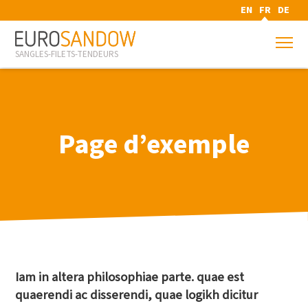
EN
FR
DE
SANGLES-FILETS-TENDEURS
Page d’exemple
Iam in altera philosophiae parte. quae est
quaerendi ac disserendi, quae logikh dicitur