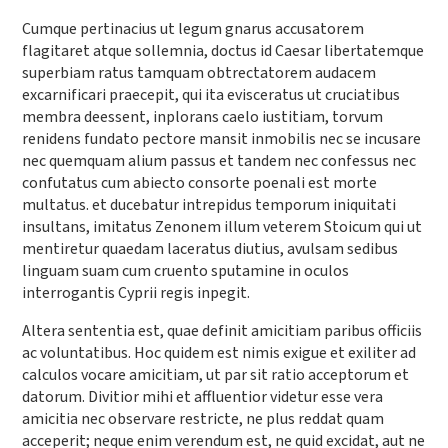
Cumque pertinacius ut legum gnarus accusatorem
flagitaret atque sollemnia, doctus id Caesar libertatemque
superbiam ratus tamquam obtrectatorem audacem
excarnificari praecepit, qui ita evisceratus ut cruciatibus
membra deessent, inplorans caelo iustitiam, torvum
renidens fundato pectore mansit inmobilis nec se incusare
nec quemquam alium passus et tandem nec confessus nec
confutatus cum abiecto consorte poenali est morte
multatus. et ducebatur intrepidus temporum iniquitati
insultans, imitatus Zenonem illum veterem Stoicum qui ut
mentiretur quaedam laceratus diutius, avulsam sedibus
linguam suam cum cruento sputamine in oculos
interrogantis Cyprii regis inpegit.
Altera sententia est, quae definit amicitiam paribus officiis
ac voluntatibus. Hoc quidem est nimis exigue et exiliter ad
calculos vocare amicitiam, ut par sit ratio acceptorum et
datorum. Divitior mihi et affluentior videtur esse vera
amicitia nec observare restricte, ne plus reddat quam
acceperit; neque enim verendum est, ne quid excidat, aut ne